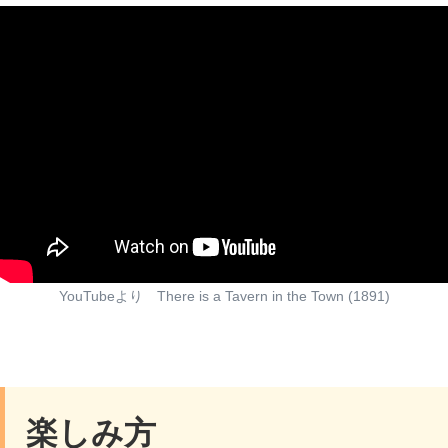
YouTubeより There is a Tavern in the Town (1891)
楽しみ方