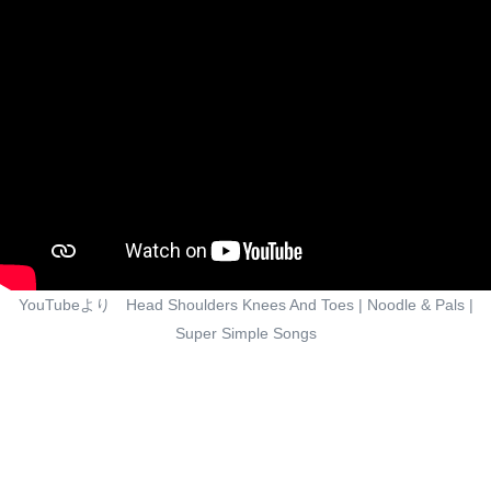
YouTubeより Head Shoulders Knees And Toes | Noodle & Pals |
Super Simple Songs